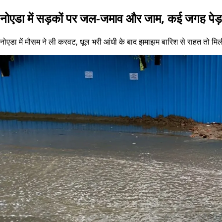
नोएडा में सड़कों पर जल-जमाव और जाम, कई जगह पेड़ 
नोएडा में मौसम ने ली करवट, धूल भरी आंधी के बाद झमाझम बारिश से राहत 