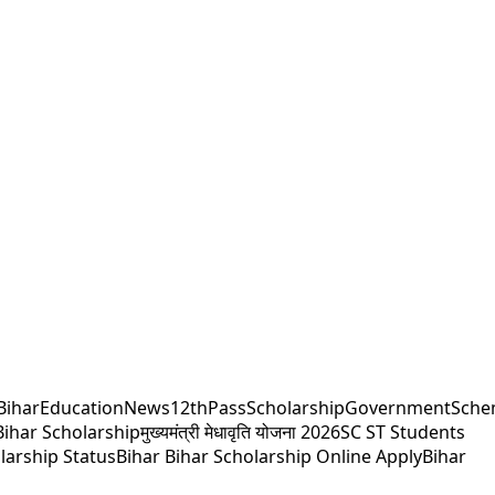
BiharEducationNews
12thPassScholarship
GovernmentSch
ihar Scholarship
मुख्यमंत्री मेधावृति योजना 2026
SC ST Students
arship Status
Bihar Bihar Scholarship Online Apply
Bihar