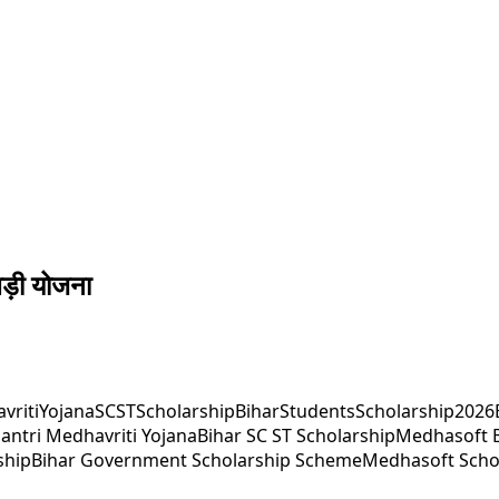
बड़ी योजना
ritiYojana
SCSTScholarship
BiharStudents
Scholarship2026
ntri Medhavriti Yojana
Bihar SC ST Scholarship
Medhasoft B
ship
Bihar Government Scholarship Scheme
Medhasoft Schol