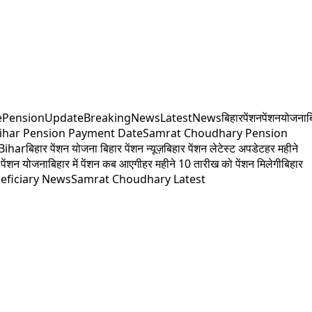
e
PensionUpdate
BreakingNews
LatestNews
बिहारपेंशन
पेंशनयोजना
ब
ihar Pension Payment Date
Samrat Choudhary Pension
Bihar
बिहार पेंशन योजना बिहार पेंशन न्यूज़
बिहार पेंशन लेटेस्ट अपडेट
हर महीने
पेंशन योजना
बिहार में पेंशन कब आएगी
हर महीने 10 तारीख को पेंशन मिलेगी
बिहार
eficiary News
Samrat Choudhary Latest