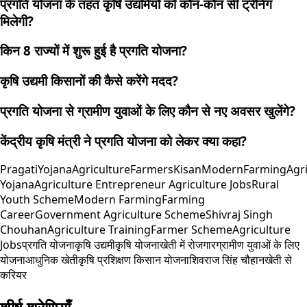
प्रगति योजना के तहत कृषि उद्यमियों को कौन-कौन सी ट्रेनिंग
मिलेगी?
किन 8 राज्यों में शुरू हुई है प्रगति योजना?
कृषि उद्यमी किसानों की कैसे करेंगे मदद?
प्रगति योजना से ग्रामीण युवाओं के लिए कौन से नए अवसर खुलेंगे?
केंद्रीय कृषि मंत्री ने प्रगति योजना को लेकर क्या कहा?
PragatiYojana
Agriculture
Farmers
Kisan
ModernFarming
Agr
Yojana
Agriculture Entrepreneur Agriculture Jobs
Rural
Youth Scheme
Modern Farming
Farming
Career
Government Agriculture Scheme
Shivraj Singh
Chouhan
Agriculture Training
Farmer Scheme
Agriculture
Jobs
प्रगति योजना
कृषि उद्यमी
कृषि योजना
खेती में रोजगार
ग्रामीण युवाओं के लिए
योजना
आधुनिक खेती
कृषि प्रशिक्षण किसान योजना
शिवराज सिंह चौहान
खेती से
करियर