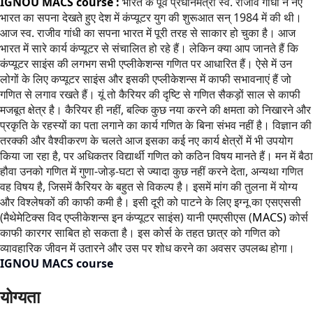
IGNOU MACS course :
भारत के पूर्व प्रधानमंत्री स्व. राजीव गांधी ने नए
भारत का सपना देखते हुए देश में कंप्यूटर युग की शुरूआत सन् 1984 में की थी।
आज स्व. राजीव गांधी का सपना भारत में पूरी तरह से साकार हो चुका है। आज
भारत में सारे कार्य कंप्यूटर से संचालित हो रहे हैं। लेकिन क्या आप जानते हैं कि
कंप्यूटर साइंस की लगभग सभी एप्लीकेशन्स गणित पर आधारित हैं। ऐसे में उन
लोगों के लिए कप्यूटर साइंस और इसकी एप्लीकेशन्स में काफी सभावनाएं हैं जो
गणित से लगाव रखते हैं। यूं तो कैरियर की दृष्टि से गणित सैकड़ों साल से काफी
मजबूत क्षेत्र है। कैरियर ही नहीं, बल्कि कुछ नया करने की क्षमता को निखारने और
प्रकृति के रहस्यों का पता लगाने का कार्य गणित के बिना संभव नहीं है। विज्ञान की
तरक्की और वैश्वीकरण के चलते आज इसका कई नए कार्य क्षेत्रों में भी उपयोग
किया जा रहा है, पर अधिकतर विद्यार्थी गणित को कठिन विषय मानते हैं। मन में बैठा
हौवा उनको गणित में गुणा-जोड़-घटा से ज्यादा कुछ नहीं करने देता, अन्यथा गणित
वह विषय है, जिसमें कैरियर के बहुत से विकल्प है। इसमें मांग की तुलना में योग्य
और विश्लेषकों की काफी कमी है। इसी दूरी को पाटने के लिए इग्नू का एसएससी
(मैथेमेटिक्स विद एप्लीकेशन्स इन कंप्यूटर साइंस) यानी एमएसीएस (
MACS)
कोर्स
काफी कारगर साबित हो सकता है। इस कोर्स के तहत छात्र को गणित को
व्यावहारिक जीवन में उतारने और उस पर शोध करने का अवसर उपलब्ध होगा।
IGNOU MACS course
योग्यता