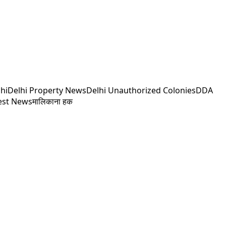
hi
Delhi Property News
Delhi Unauthorized Colonies
DDA
test News
मालिकाना हक