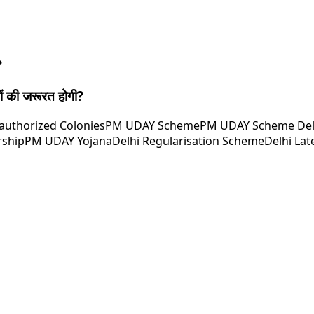
?
 की जरूरत होगी?
authorized Colonies
PM UDAY Scheme
PM UDAY Scheme Del
rship
PM UDAY Yojana
Delhi Regularisation Scheme
Delhi La