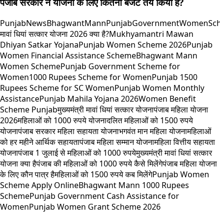
पंजाब सरकार ने योजना के लिए कितना बजट तय किया है?
PunjabNews
BhagwantMann
PunjabGovernment
WomenSc
मावां धियां सत्कार योजना 2026 क्या है?
Mukhyamantri Mawan
Dhiyan Satkar Yojana
Punjab Women Scheme 2026
Punjab
Women Financial Assistance Scheme
Bhagwant Mann
Women Scheme
Punjab Government Scheme for
Women
1000 Rupees Scheme for Women
Punjab 1500
Rupees Scheme for SC Women
Punjab Women Monthly
Assistance
Punjab Mahila Yojana 2026
Women Benefit
Scheme Punjab
मुख्यमंत्री मावां धियां सत्कार योजना
पंजाब महिला योजना
2026
महिलाओं को 1000 रुपये योजना
दलित महिलाओं को 1500 रुपये
योजना
पंजाब सरकार महिला सहायता योजना
भगवंत मान महिला योजना
महिलाओं
को हर महीने आर्थिक सहायता
पंजाब महिला सम्मान योजना
महिला वित्तीय सहायता
योजना
पंजाब 1 जुलाई से महिलाओं को 1000 रुपये
मुख्यमंत्री मावां धियां सत्कार
योजना क्या है
पंजाब की महिलाओं को 1000 रुपये कैसे मिलेंगे
पंजाब महिला योजना
के लिए कौन पात्र है
महिलाओं को 1500 रुपये कब मिलेंगे
Punjab Women
Scheme Apply Online
Bhagwant Mann 1000 Rupees
Scheme
Punjab Government Cash Assistance for
Women
Punjab Women Grant Scheme 2026