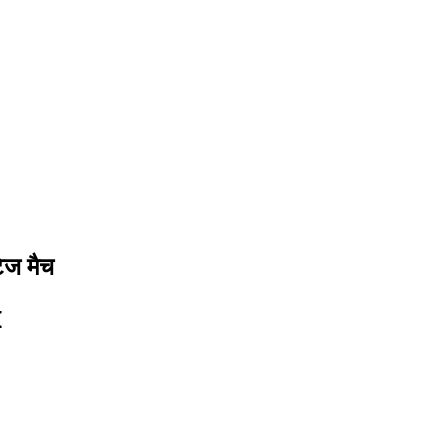
टेज मैच
I