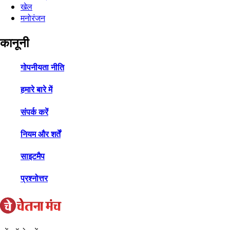
खेल
मनोरंजन
कानूनी
गोपनीयता नीति
हमारे बारे में
संपर्क करें
नियम और शर्तें
साइटमैप
प्रश्नोत्तर