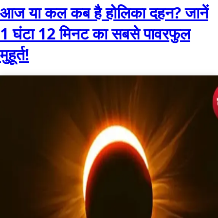
आज या कल कब है होलिका दहन? जानें
1 घंटा 12 मिनट का सबसे पावरफुल
मुहूर्त!