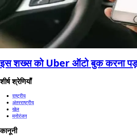
इस शख्स को Uber ऑटो बुक करना पड़ गय
शीर्ष श्रेणियाँ
राष्ट्रीय
अंतरराष्ट्रीय
खेल
मनोरंजन
कानूनी