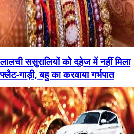
लालची ससुरालियों को दहेज में नहीं मिला
फ्लैट-गाड़ी, बहु का करवाया गर्भपात