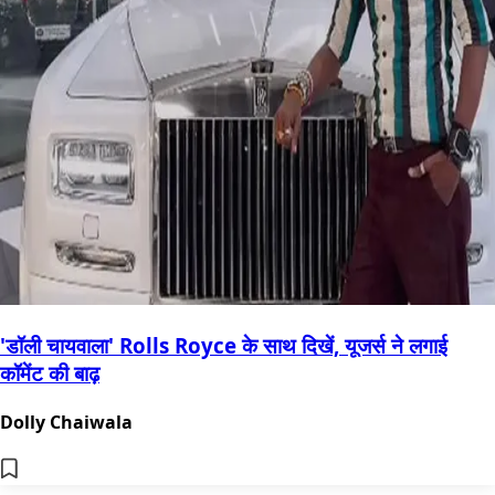
'डॉली चायवाला' Rolls Royce के साथ दिखें, यूजर्स ने लगाई
कॉमेंट की बाढ़
Dolly Chaiwala