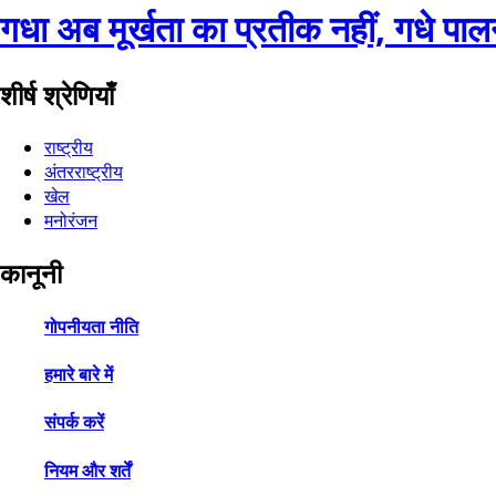
गधा अब मूर्खता का प्रतीक नहीं, गधे पाल
शीर्ष श्रेणियाँ
राष्ट्रीय
अंतरराष्ट्रीय
खेल
मनोरंजन
कानूनी
गोपनीयता नीति
हमारे बारे में
संपर्क करें
नियम और शर्तें