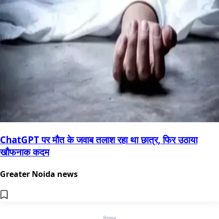
ChatGPT पर मौत के जवाब तलाश रहा था छात्र, फिर उठाया
खौफनाक कदम
Greater Noida news
विज्ञापन