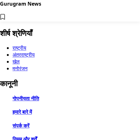
Gurugram News
शीर्ष श्रेणियाँ
राष्ट्रीय
अंतरराष्ट्रीय
खेल
मनोरंजन
कानूनी
गोपनीयता नीति
हमारे बारे में
संपर्क करें
नियम और शर्तें