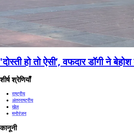
'दोस्ती हो तो ऐसी’, वफदार डॉगी ने बेहो
शीर्ष श्रेणियाँ
राष्ट्रीय
अंतरराष्ट्रीय
खेल
मनोरंजन
कानूनी