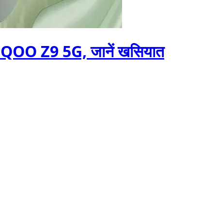
ुआ iQOO Z9 5G, जानें खसियात