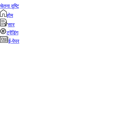
चेतना दृष्टि
होम
सार
ट्रेंडिंग
ई-पेपर