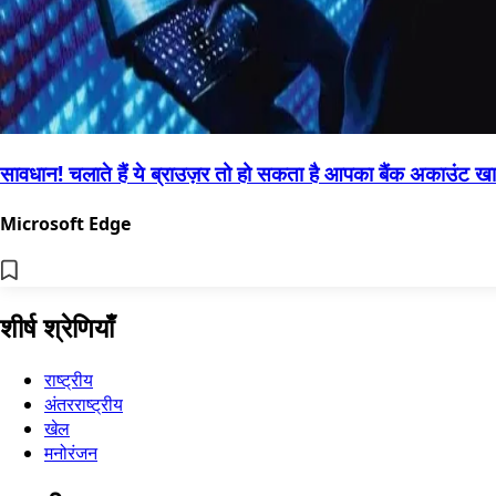
सावधान! चलाते हैं ये ब्राउज़र तो हो सकता है आपका बैंक अकाउंट ख
Microsoft Edge
शीर्ष श्रेणियाँ
राष्ट्रीय
अंतरराष्ट्रीय
खेल
मनोरंजन