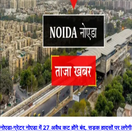
नोएडा-ग्रेटर नोएडा में 27 अवैध कट होंगे बंद, सड़क हादसों पर लगेगी