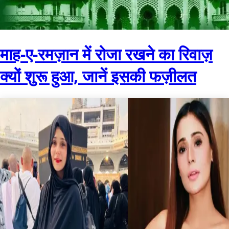
माह-ए-रमज़ान में रोजा रखने का रिवाज़
क्यों शुरू हुआ, जानें इसकी फज़ीलत