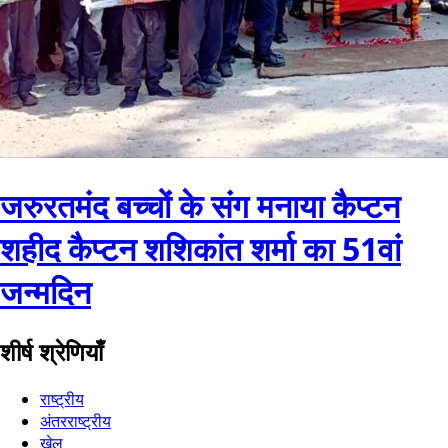
जरुरतमंद बच्चों के संग मनाया कैप्टन
शहीद कैप्टन शशिकांत शर्मा का 51वां
जन्मदिन
शीर्ष श्रेणियाँ
राष्ट्रीय
अंतरराष्ट्रीय
खेल