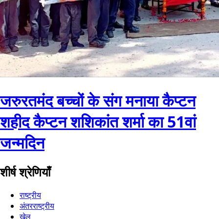
जरुरतमंद बच्चों के संग मनाया कैप्टन
शहीद कैप्टन शशिकांत शर्मा का 51वां
जन्मदिन
शीर्ष श्रेणियाँ
राष्ट्रीय
अंतरराष्ट्रीय
खेल