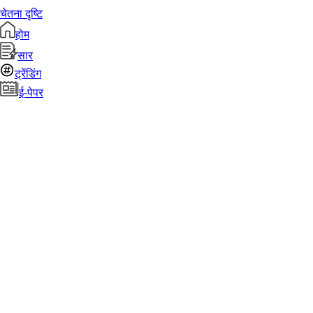
चेतना दृष्टि
होम
सार
ट्रेंडिंग
ई-पेपर