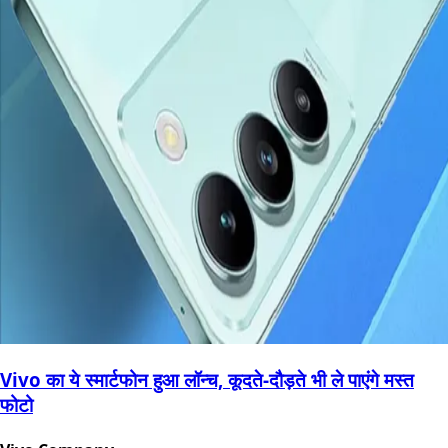
Vivo का ये स्मार्टफोन हुआ लॉन्च, कूदते-दौड़ते भी ले पाएंगे मस्त
फोटो