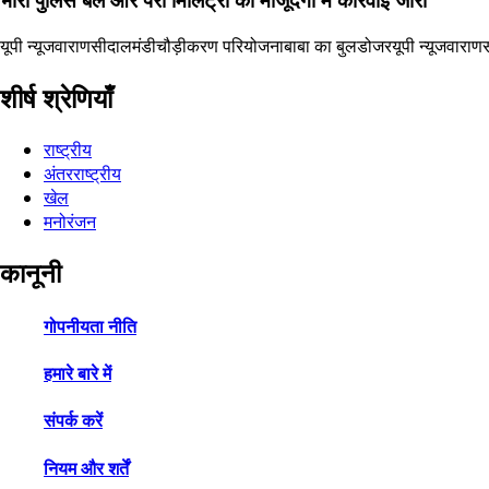
यूपी न्यूज
वाराणसी
दालमंडी
चौड़ीकरण परियोजना
बाबा का बुलडोजर
यूपी न्यूज
वाराण
शीर्ष श्रेणियाँ
राष्ट्रीय
अंतरराष्ट्रीय
खेल
मनोरंजन
कानूनी
गोपनीयता नीति
हमारे बारे में
संपर्क करें
नियम और शर्तें