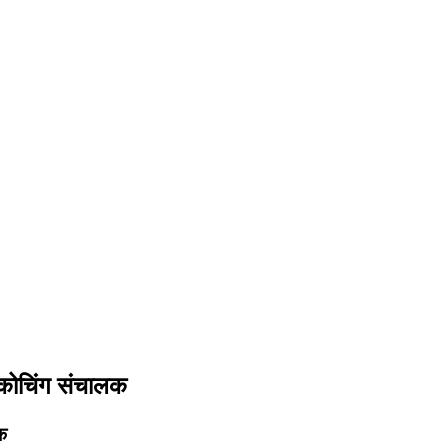
 कोचिंग संचालक
क