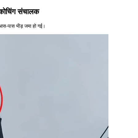
 कोचिंग संचालक
 आस-पास भीड़ जमा हो गई।