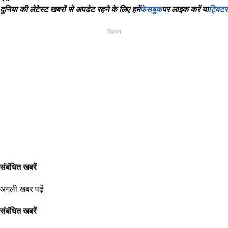
दुनिया
की
लेटेस्ट
खबरों
से
अपडेट
रहने
के
लिए
हमें
फेसबुक
पर
लाइक
करें
या
ट्विटर
विज्ञापन
संबंधित खबरें
अगली खबर पढ़ें
संबंधित खबरें