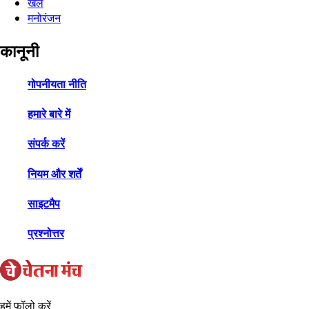
खेल
मनोरंजन
कानूनी
गोपनीयता नीति
हमारे बारे में
संपर्क करें
नियम और शर्तें
साइटमैप
प्रश्नोत्तर
हमें फ़ॉलो करें