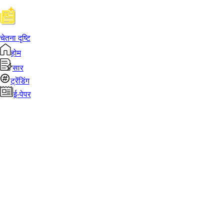
चेतना दृष्टि
होम
सार
ट्रेंडिंग
ई-पेपर