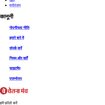
खेल
मनोरंजन
कानूनी
गोपनीयता नीति
हमारे बारे में
संपर्क करें
नियम और शर्तें
साइटमैप
प्रश्नोत्तर
हमें फ़ॉलो करें