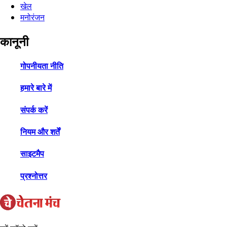
खेल
मनोरंजन
कानूनी
गोपनीयता नीति
हमारे बारे में
संपर्क करें
नियम और शर्तें
साइटमैप
प्रश्नोत्तर