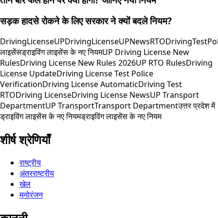
सड़क हादसे रोकने के लिए सरकार ने क्यों बदले नियम?
DrivingLicense
UPDrivingLicense
UPNews
RTO
DrivingTest
Pol
लाइसेंस
ड्राइविंग लाइसेंस के नए नियम
UP Driving License New
Rules
Driving License New Rules 2026
UP RTO Rules
Driving
License Update
Driving License Test Police
Verification
Driving License Automatic
Driving Test
RTO
Driving License
Driving License News
UP Transport
Department
UP Transport
Transport Department
उत्तर प्रदेश में
ड्राइविंग लाइसेंस के नए नियम
ड्राइविंग लाइसेंस के नए नियम
शीर्ष श्रेणियाँ
राष्ट्रीय
अंतरराष्ट्रीय
खेल
मनोरंजन
कानूनी