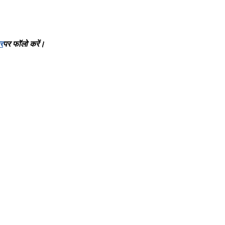
र
पर
फॉलो
करें।