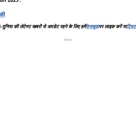
h 2025 :
बकी
–
दुनिया
की
लेटेस्ट
खबरों
से
अपडेट
रहने
के
लिए
हमें
फेसबुक
पर
लाइक
करें
या
ट्विट
विज्ञापन