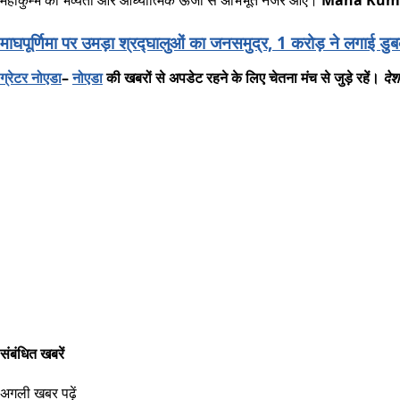
महाकुम्भ की भव्यता और आध्यात्मिक ऊर्जा से अभिभूत नजर आए।
Maha Kumb
माघपूर्णिमा पर उमड़ा श्रद्घालुओं का जनसमुद्र, 1 करोड़ ने लगाई डु
ग्रेटर
नोएडा
–
नोएडा
की
खबरों
से
अपडेट
रहने
के
लिए
चेतना
मंच
से
जुड़े
रहें।
देश
संबंधित खबरें
अगली खबर पढ़ें