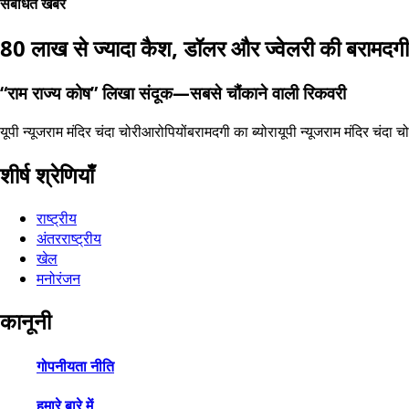
संबंधित खबरें
80 लाख से ज्यादा कैश, डॉलर और ज्वेलरी की बरामदगी
“राम राज्य कोष” लिखा संदूक—सबसे चौंकाने वाली रिकवरी
यूपी न्यूज
राम मंदिर चंदा चोरी
आरोपियों
बरामदगी का ब्योरा
यूपी न्यूज
राम मंदिर चंदा चो
शीर्ष श्रेणियाँ
राष्ट्रीय
अंतरराष्ट्रीय
खेल
मनोरंजन
कानूनी
गोपनीयता नीति
हमारे बारे में