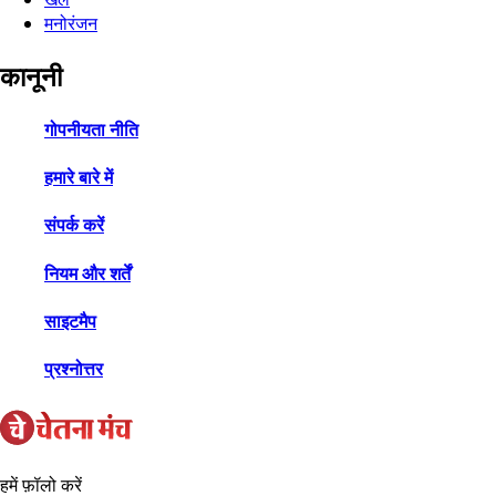
मनोरंजन
कानूनी
गोपनीयता नीति
हमारे बारे में
संपर्क करें
नियम और शर्तें
साइटमैप
प्रश्नोत्तर
हमें फ़ॉलो करें