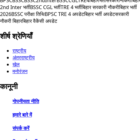
BPSC
BSSC
BSSC2ndInter
BSSCCGL
TRE4
बिहारभर्ती
सरकारीनौकरी
बिहा
2nd Inter भर्ती
BSSC CGL भर्ती
TRE 4 भर्ती
बिहार सरकारी नौकरी
बिहार भर्ती
2026
BSSC परीक्षा तिथि
BPSC TRE 4 अपडेट
बिहार भर्ती अपडेट
सरकारी
नौकरी बिहार
बिहार वैकेंसी अपडेट
शीर्ष श्रेणियाँ
राष्ट्रीय
अंतरराष्ट्रीय
खेल
मनोरंजन
कानूनी
गोपनीयता नीति
हमारे बारे में
संपर्क करें