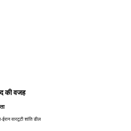
वाद की वजह
ंता
ा-ईरान वार
टूटी शांति डील