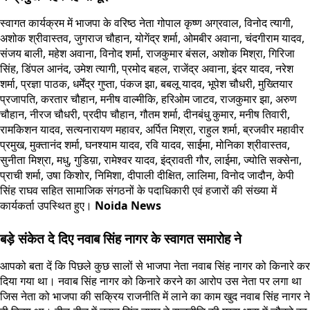
स्वागत कार्यक्रम में भाजपा के वरिष्ठ नेता गोपाल कृष्ण अग्रवाल, विनोद त्यागी,
अशोक श्रीवास्तव, जुगराज चौहान, योगेंद्र शर्मा, ओमबीर अवाना, चंदगीराम यादव,
संजय बाली, महेश अवाना, विनोद शर्मा, राजकुमार बंसल, अशोक मिश्रा, गिरिजा
सिंह, डिंपल आनंद, उमेश त्यागी, प्रमोद बहल, राजेंद्र अवाना, इंदर यादव, नरेश
शर्मा, प्रज्ञा पाठक, धर्मेंद्र गुप्ता, पंकज झा, बबलू यादव, भूपेश चौधरी, मुख्तियार
प्रजापति, करतार चौहान, मनीष वाल्मीकि, हरिओम जाटव, राजकुमार झा, अरुण
चौहान, नीरज चौधरी, प्रदीप चौहान, गौतम शर्मा, दीनबंधु कुमार, मनीष तिवारी,
रामकिशन यादव, सत्यनारायण महावर, अर्पित मिश्रा, राहुल शर्मा, ब्रजवीर महावीर
प्रमुख, मुक्तानंद शर्मा, घनश्याम यादव, रवि यादव, साईमा, मोनिका श्रीवास्तव,
सुनीता मिश्रा, मधु, गुडिय़ा, रामेश्वर यादव, इंद्रावती गौर, लाईमा, ज्योति सक्सेना,
प्राची शर्मा, उषा किशोर, निमिशा, दीपाली दीक्षित, लालिमा, विनोद जादौन, केपी
सिंह राघव सहित सामाजिक संगठनों के पदाधिकारी एवं हजारों की संख्या में
कार्यकर्ता उपस्थित हुए।
Noida News
बड़े संकेत दे दिए नवाब सिंह नागर के स्वागत समारोह ने
आपको बता दें कि पिछले कुछ सालों से भाजपा नेता नवाब सिंह नागर को किनारे कर
दिया गया था। नवाब सिंह नागर को किनारे करने का आरोप उस नेता पर लगा था
जिस नेता को भाजपा की सक्रिय राजनीति में लाने का काम खुद नवाब सिंह नागर ने