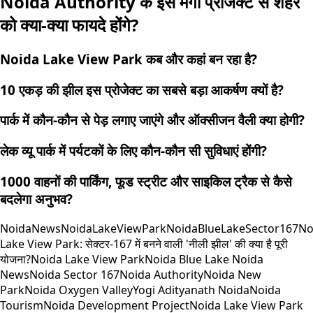
Noida Authority के इस मेगा प्रोजेक्ट से शहर
को क्या-क्या फायदे होंगे?
Noida Lake View Park कब और कहां बन रहा है?
10 एकड़ की झील इस प्रोजेक्ट का सबसे बड़ा आकर्षण क्यों है?
पार्क में कौन-कौन से पेड़ लगाए जाएंगे और ऑक्सीजन वैली क्या होगी?
लेक व्यू पार्क में पर्यटकों के लिए कौन-कौन सी सुविधाएं होंगी?
1000 वाहनों की पार्किंग, फूड स्ट्रीट और साइकिल ट्रैक से कैसे
बदलेगा अनुभव?
NoidaNews
NoidaLakeViewPark
NoidaBlueLake
Sector167
No
Lake View Park: सेक्टर-167 में बनने वाली 'नीली झील' की क्या है पूरी
योजना?
Noida Lake View Park
Noida Blue Lake Noida
News
Noida Sector 167
Noida Authority
Noida New
Park
Noida Oxygen Valley
Yogi Adityanath Noida
Noida
Tourism
Noida Development Project
Noida Lake View Park