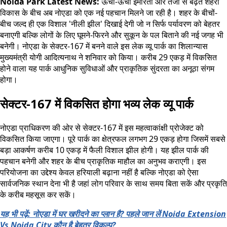
Noida Park Latest News:
ऊंची-ऊंची इमारतों और तेजी से बढ़ते शहरी
विकास के बीच अब नोएडा को एक नई पहचान मिलने जा रही है। शहर के बीचों-
बीच जल्द ही एक विशाल 'नीली झील' दिखाई देगी जो न सिर्फ पर्यावरण को बेहतर
बनाएगी बल्कि लोगों के लिए घूमने-फिरने और सुकून के पल बिताने की नई जगह भी
बनेगी। नोएडा के सेक्टर-167 में बनने वाले इस लेक व्यू पार्क का शिलान्यास
मुख्यमंत्री योगी आदित्यनाथ ने शनिवार को किया। करीब 29 एकड़ में विकसित
होने वाला यह पार्क आधुनिक सुविधाओं और प्राकृतिक सुंदरता का अनूठा संगम
होगा।
सेक्टर-167 में विकसित होगा भव्य लेक व्यू पार्क
नोएडा प्राधिकरण की ओर से सेक्टर-167 में इस महत्वाकांक्षी प्रोजेक्ट को
विकसित किया जाएगा। पूरे पार्क का क्षेत्रफल लगभग 29 एकड़ होगा जिसमें सबसे
बड़ा आकर्षण करीब 10 एकड़ में फैली विशाल झील होगी। यह झील पार्क की
पहचान बनेगी और शहर के बीच प्राकृतिक माहौल का अनुभव कराएगी। इस
परियोजना का उद्देश्य केवल हरियाली बढ़ाना नहीं है बल्कि नोएडा को ऐसा
सार्वजनिक स्थान देना भी है जहां लोग परिवार के साथ समय बिता सकें और प्रकृति
के करीब महसूस कर सकें।
यह भी पढ़ें: नोएडा में घर खरीदने का प्लान है? पहले जान लें Noida Extension
Vs Noida City कौन है बेहतर विकल्प?