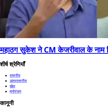
महाठग सुकेश ने CM केजरीवाल के नाम ल
शीर्ष श्रेणियाँ
राष्ट्रीय
अंतरराष्ट्रीय
खेल
मनोरंजन
कानूनी