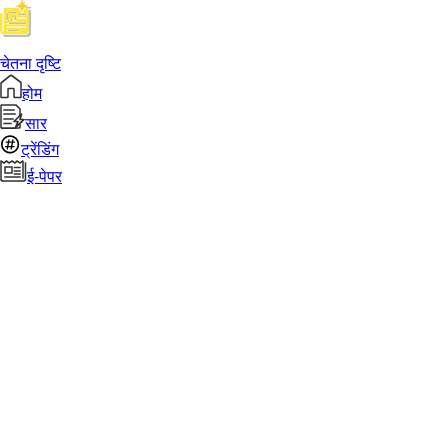
चेतना दृष्टि
होम
सार
ट्रेंडिंग
ई-पेपर