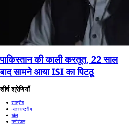
पाकिस्तान की काली करतूत, 22 साल
बाद सामने आया ISI का पिटठू
शीर्ष श्रेणियाँ
राष्ट्रीय
अंतरराष्ट्रीय
खेल
मनोरंजन