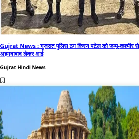
Gujrat News : गुजरात पुलिस ठग किरण पटेल को जम्मू-कश्मीर से
अहमदाबाद लेकर आई
Gujrat Hindi News