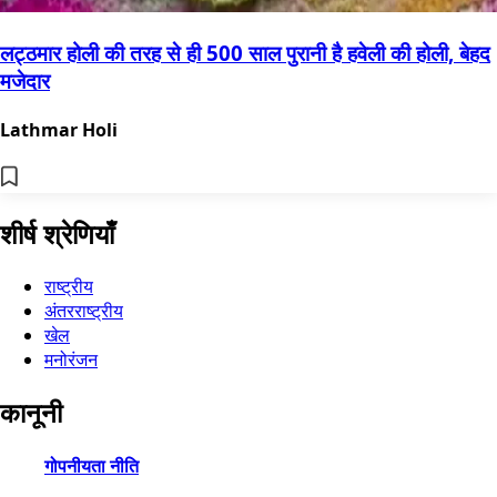
लट्ठमार होली की तरह से ही 500 साल पुरानी है हवेली की होली, बेहद
मजेदार
Lathmar Holi
शीर्ष श्रेणियाँ
राष्ट्रीय
अंतरराष्ट्रीय
खेल
मनोरंजन
कानूनी
गोपनीयता नीति