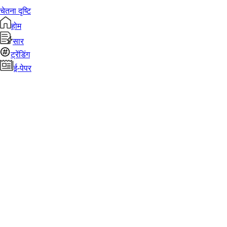
चेतना दृष्टि
होम
सार
ट्रेंडिंग
ई-पेपर