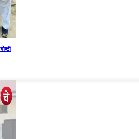
ोष्ठी