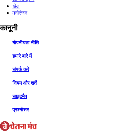
खेल
मनोरंजन
कानूनी
गोपनीयता नीति
हमारे बारे में
संपर्क करें
नियम और शर्तें
साइटमैप
प्रश्नोत्तर