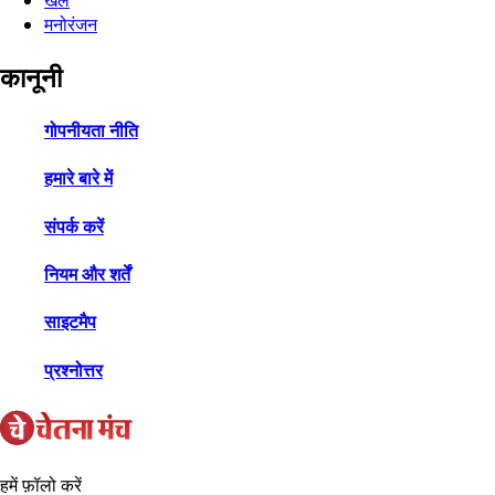
खेल
मनोरंजन
कानूनी
गोपनीयता नीति
हमारे बारे में
संपर्क करें
नियम और शर्तें
साइटमैप
प्रश्नोत्तर
हमें फ़ॉलो करें