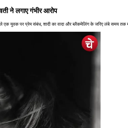
ुवती ने लगाए गंभीर आरोप
हने वाले एक युवक पर प्रेम संबंध, शादी का वादा और ब्लैकमेलिंग के जरिए लंबे स